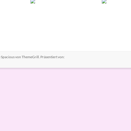
e
Spacious
von ThemeGrill. Präsentiert von: